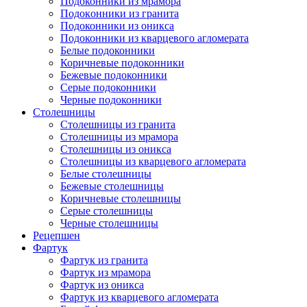
Подоконники из мрамора
Подокoнники из гранита
Подоконники из оникса
Подоконники из кварцевого агломерата
Белые подоконники
Коричневые подоконники
Бежевые подоконники
Серые подоконники
Черные подоконники
Столешницы
Столешницы из гранита
Столешницы из мрамора
Столешницы из оникса
Столешницы из кварцевого агломерата
Белые столешницы
Бежевые столешницы
Коричневые столешницы
Серые столешницы
Черные столешницы
Рецепшен
Фартук
Фартук из гранита
Фартук из мрамора
Фартук из оникса
Фартук из кварцевого агломерата