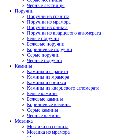
Черные лестницы
Поручни
Поручни из гранита
Поручни из мрамора
Поручни из оникса
Поручни из кварцевого агломерата
Белые поручни
Бежевые поручни
Коричневые поручни
Серые поручни
Черные поручни
Камины
Камины из гранита
Камины из мрамора
Камины из оникса
Камины из кварцевого агломерата
Белые камины
Бежевые камины
Коричневые камины
Серые камины
Черные камины
Мозаика
Мозаика из гранита
Мозаика из мрамора