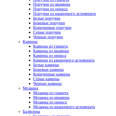
Поручни из мрамора
Поручни из оникса
Поручни из кварцевого агломерата
Белые поручни
Бежевые поручни
Коричневые поручни
Серые поручни
Черные поручни
Камины
Камины из гранита
Камины из мрамора
Камины из оникса
Камины из кварцевого агломерата
Белые камины
Бежевые камины
Коричневые камины
Серые камины
Черные камины
Мозаика
Мозаика из гранита
Мозаика из мрамора
Мозаика из оникса
Мозаика из кварцевого агломерата
Балясины