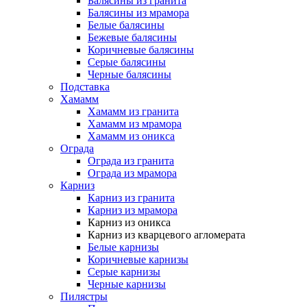
Балясины из гранита
Балясины из мрамора
Белые балясины
Бежевые балясины
Коричневые балясины
Серые балясины
Черные балясины
Подставка
Хамамм
Хамамм из гранита
Хамамм из мрамора
Хамамм из оникса
Ограда
Ограда из гранита
Ограда из мрамора
Карниз
Карниз из гранита
Карниз из мрамора
Карниз из оникса
Карниз из кварцевого агломерата
Белые карнизы
Коричневые карнизы
Серые карнизы
Черные карнизы
Пилястры