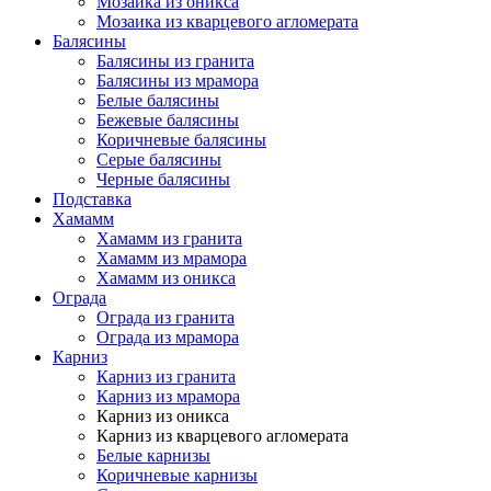
Мозаика из оникса
Мозаика из кварцевого агломерата
Балясины
Балясины из гранита
Балясины из мрамора
Белые балясины
Бежевые балясины
Коричневые балясины
Серые балясины
Черные балясины
Подставка
Хамамм
Хамамм из гранита
Хамамм из мрамора
Хамамм из оникса
Ограда
Ограда из гранита
Ограда из мрамора
Карниз
Карниз из гранита
Карниз из мрамора
Карниз из оникса
Карниз из кварцевого агломерата
Белые карнизы
Коричневые карнизы