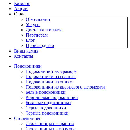
Каталог
Акции
О нас
О компании
Услуги
Доставка и оплата
Партнерам
Блог
Производство
Виды камня
Контакты
Подокoнники
Подоконники из мрамора
Подокoнники из гранита
Подоконники из оникса
Подоконники из кварцевого агломерата
Белые подоконники
Коричневые подоконники
Бежевые подоконники
Серые подоконники
Черные подоконники
Столешницы
Столешницы из гранита
Столешницы из мрамора