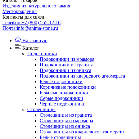
Каталог товаров
Изделия из натурального камня
Месторождения
Контакты для связи
Телефон:
+7 (800) 555-12-16
Почта:
info@anima-stone.ru
На главную
Каталог
Подокoнники
Подоконники из мрамора
Подокoнники из гранита
Подоконники из оникса
Подоконники из кварцевого агломерата
Белые подоконники
Коричневые подоконники
Бежевые подоконники
Серые подоконники
Черные подоконники
Столешницы
Столешницы из гранита
Столешницы из мрамора
Столешницы из оникса
Столешницы из кварцевого агломерата
Белые столешницы