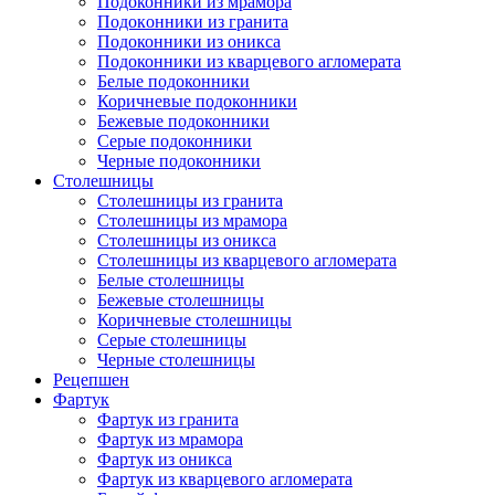
Подоконники из мрамора
Подокoнники из гранита
Подоконники из оникса
Подоконники из кварцевого агломерата
Белые подоконники
Коричневые подоконники
Бежевые подоконники
Серые подоконники
Черные подоконники
Столешницы
Столешницы из гранита
Столешницы из мрамора
Столешницы из оникса
Столешницы из кварцевого агломерата
Белые столешницы
Бежевые столешницы
Коричневые столешницы
Серые столешницы
Черные столешницы
Рецепшен
Фартук
Фартук из гранита
Фартук из мрамора
Фартук из оникса
Фартук из кварцевого агломерата