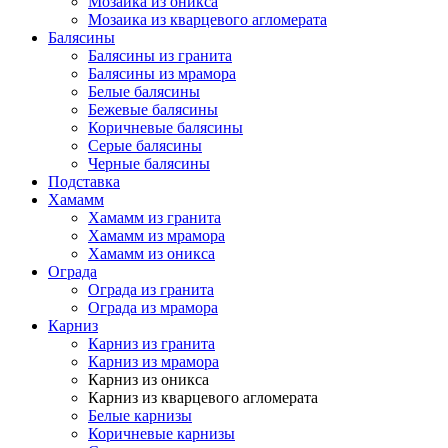
Мозаика из оникса
Мозаика из кварцевого агломерата
Балясины
Балясины из гранита
Балясины из мрамора
Белые балясины
Бежевые балясины
Коричневые балясины
Серые балясины
Черные балясины
Подставка
Хамамм
Хамамм из гранита
Хамамм из мрамора
Хамамм из оникса
Ограда
Ограда из гранита
Ограда из мрамора
Карниз
Карниз из гранита
Карниз из мрамора
Карниз из оникса
Карниз из кварцевого агломерата
Белые карнизы
Коричневые карнизы