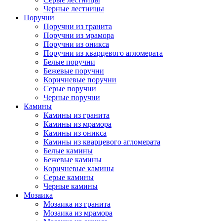
Черные лестницы
Поручни
Поручни из гранита
Поручни из мрамора
Поручни из оникса
Поручни из кварцевого агломерата
Белые поручни
Бежевые поручни
Коричневые поручни
Серые поручни
Черные поручни
Камины
Камины из гранита
Камины из мрамора
Камины из оникса
Камины из кварцевого агломерата
Белые камины
Бежевые камины
Коричневые камины
Серые камины
Черные камины
Мозаика
Мозаика из гранита
Мозаика из мрамора