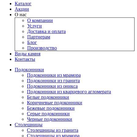
Каталог
Акции
О нас
О компании
Услуги
Доставка и оплата
Партнерам
Блог
Производство
Виды камня
Контакты
Подокoнники
Подоконники из мрамора
Подокoнники из гранита
Подоконники из оникса
Подоконники из кварцевого агломерата
Белые подоконники
Коричневые подоконники
Бежевые подоконники
Серые подоконники
Черные подоконники
Столешницы
Столешницы из гранита
Столешницы из мрамора