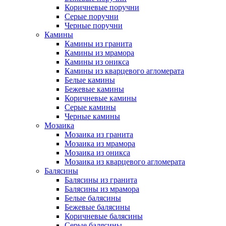
Коричневые поручни
Серые поручни
Черные поручни
Камины
Камины из гранита
Камины из мрамора
Камины из оникса
Камины из кварцевого агломерата
Белые камины
Бежевые камины
Коричневые камины
Серые камины
Черные камины
Мозаика
Мозаика из гранита
Мозаика из мрамора
Мозаика из оникса
Мозаика из кварцевого агломерата
Балясины
Балясины из гранита
Балясины из мрамора
Белые балясины
Бежевые балясины
Коричневые балясины
Серые балясины