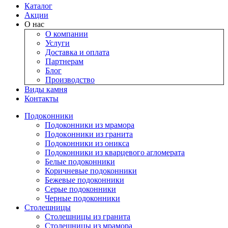
Каталог
Акции
О нас
О компании
Услуги
Доставка и оплата
Партнерам
Блог
Производство
Виды камня
Контакты
Подокoнники
Подоконники из мрамора
Подокoнники из гранита
Подоконники из оникса
Подоконники из кварцевого агломерата
Белые подоконники
Коричневые подоконники
Бежевые подоконники
Серые подоконники
Черные подоконники
Столешницы
Столешницы из гранита
Столешницы из мрамора