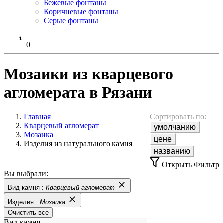
Бежевые фонтаны
Коричневые фонтаны
Серые фонтаны
0
Мозаики из кварцевого
агломерата в Рязани
Главная
Сортировать по:
Кварцевый агломерат
умолчанию
Мозаика
цене
Изделия из натурального камня
названию
Открыть Фильтр
Вы выбрали:
Вид камня :
Кварцевый агломерат
Изделия :
Мозаика
Очистить все
Вид камня