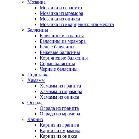
Мозаика
Мозаика из гранита
Мозаика из мрамора
Мозаика из оникса
Мозаика из кварцевого агломерата
Балясины
Балясины из гранита
Балясины из мрамора
Белые балясины
Бежевые балясины
Коричневые балясины
Серые балясины
Черные балясины
Подставка
Хамамм
Хамамм из гранита
Хамамм из мрамора
Хамамм из оникса
Ограда
Ограда из гранита
Ограда из мрамора
Карниз
Карниз из гранита
Карниз из мрамора
Карниз из оникса