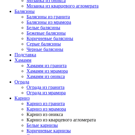
Мозаика из оникса
Мозаика из кварцевого агломерата
Балясины
Балясины из гранита
Балясины из мрамора
Белые балясины
Бежевые балясины
Коричневые балясины
Серые балясины
Черные балясины
Подставка
Хамамм
Хамамм из гранита
Хамамм из мрамора
Хамамм из оникса
Ограда
Ограда из гранита
Ограда из мрамора
Карниз
Карниз из гранита
Карниз из мрамора
Карниз из оникса
Карниз из кварцевого агломерата
Белые карнизы
Коричневые карнизы