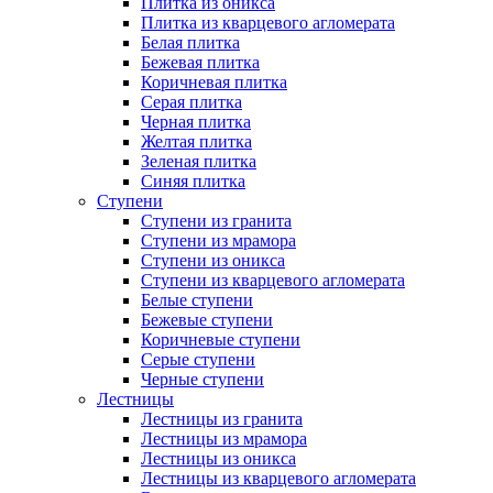
Плитка из оникса
Плитка из кварцевого агломерата
Белая плитка
Бежевая плитка
Коричневая плитка
Серая плитка
Черная плитка
Желтая плитка
Зеленая плитка
Синяя плитка
Ступени
Ступени из гранита
Ступени из мрамора
Ступени из оникса
Ступени из кварцевого агломерата
Белые ступени
Бежевые ступени
Коричневые ступени
Серые ступени
Черные ступени
Лестницы
Лестницы из гранита
Лестницы из мрамора
Лестницы из оникса
Лестницы из кварцевого агломерата