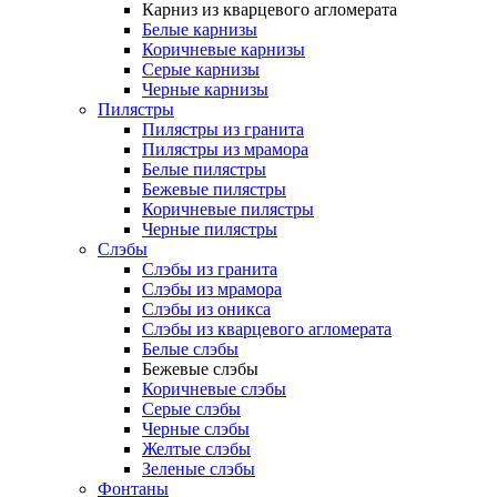
Карниз из кварцевого агломерата
Белые карнизы
Коричневые карнизы
Серые карнизы
Черные карнизы
Пилястры
Пилястры из гранита
Пилястры из мрамора
Белые пилястры
Бежевые пилястры
Коричневые пилястры
Черные пилястры
Слэбы
Слэбы из гранита
Слэбы из мрамора
Слэбы из оникса
Слэбы из кварцевого агломерата
Белые слэбы
Бежевые слэбы
Коричневые слэбы
Серые слэбы
Черные слэбы
Желтые слэбы
Зеленые слэбы
Фонтаны