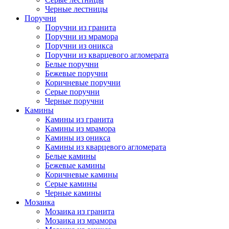
Черные лестницы
Поручни
Поручни из гранита
Поручни из мрамора
Поручни из оникса
Поручни из кварцевого агломерата
Белые поручни
Бежевые поручни
Коричневые поручни
Серые поручни
Черные поручни
Камины
Камины из гранита
Камины из мрамора
Камины из оникса
Камины из кварцевого агломерата
Белые камины
Бежевые камины
Коричневые камины
Серые камины
Черные камины
Мозаика
Мозаика из гранита
Мозаика из мрамора