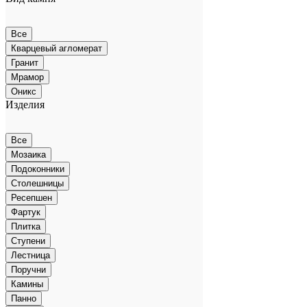
Все
Кварцевый агломерат
Гранит
Мрамор
Оникс
Изделия
Все
Мозаика
Подоконники
Столешницы
Ресепшен
Фартук
Плитка
Ступени
Лестница
Поручни
Камины
Панно